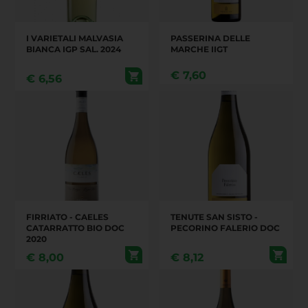
I VARIETALI MALVASIA
PASSERINA DELLE
BIANCA IGP SAL. 2024
MARCHE IIGT
€
7,60
€
6,56
FIRRIATO - CAELES
TENUTE SAN SISTO -
CATARRATTO BIO DOC
PECORINO FALERIO DOC
2020
€
8,00
€
8,12