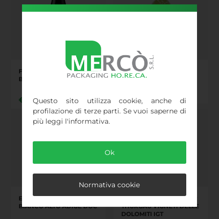
FIRRIATO - CHARME
VIGNE SURRAU - BRANU
BIANCO IGT 2022
VERMENTINO DOCG
€
12,35
€
12,20
Questo sito utilizza cookie, anche di
profilazione di terze parti. Se vuoi saperne di
più leggi l'informativa.
Ok
Normativa cookie
ELENA WALCH - PINOT
ELENA WALCH - MÜLLER
BIANCO ALTO ADIGE DOC
THURGAU VIGNETI DELLE
DOLOMITI IGT