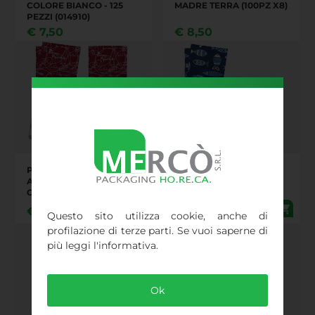
COLORE BIANCO - 125
MADRE TERRA (100PZ X8)
PEZZI (014910)
€
7,50
€
8,50
PORTA POSATE DINNER
BUSTA PORTA POSATE
ARGENTO/BORDEAUX
BLUE FISH CONFEZIONE
CONFEZIONE DA 125
DA 125 PEZZI
PEZZI (014906)
€
8,51
€
8,55
Questo sito utilizza cookie, anche di
profilazione di terze parti. Se vuoi saperne di
più leggi l'informativa.
Ok