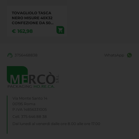
TOVAGLIOLO TASCA
NERO MISURE 40X32
CONFEZIONE DA 50
PEZZI. CARTONE DA 18
€
162,98
CONFEZIONI
3756468838
WhatsApp
Via Monte Santo 14
00195 Roma
P.IVA 14856331005
Cell. 375 646 88 38
Dal lunedì al venerdì dalle ore 8.00 alle ore 17.00