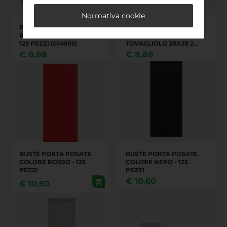
Normativa cookie
BUSTA PORTA POSATE
BUSTA PORTA POSATE
RISTÒ CONFEZIONE DA
GOURMET CON
125 PEZZI (014905)
TOVAGLIOLO 38X38 2
VELI. PURA CELLULOSA.
€
8,88
€
8,88
(125 PEZZI X 8) (014908)
BUSTE PORTA POSATE
BUSTE PORTA POSATE
COLORE ROSSO - 125
COLORE NERO - 125
PEZZI
PEZZI
€
10,60
€
10,60