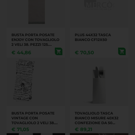
BUSTA PORTA POSATE
PLUS 44X32 TASCA
ENJOY CON TOVAGLIOLO
BIANCO CF12X50
2 VELI 38. PEZZI 125.
CONFEZIONI PER
€
44,86
€
70,50
CARTONE 8.
BUSTA PORTA POSATE
TOVAGLIOLO TASCA
VINTAGE CON
BIANCO MISURE 40X32
TOVAGLIOLO 2 VELI 38.
CONFEZIONE DA 50
PEZZI 125. CONFEZIONI
PEZZI. CARTONE DA 24
€
71,05
€
89,21
PER CARTONE 8. (014907)
CONFEZIONI