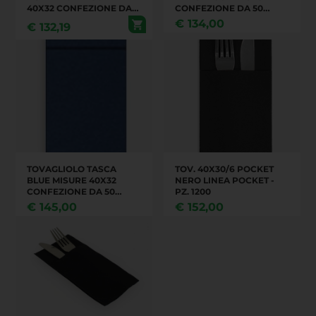
40X32 CONFEZIONE DA
CONFEZIONE DA 50
50 PEZZI. CARTONE DA 18
PEZZI. CARTONE DA 24
€
134,00
€
132,19
CONFEZIONI (OKAY)
CONFEZIONI P.SER
TOVAGLIOLO TASCA
TOV. 40X30/6 POCKET
BLUE MISURE 40X32
NERO LINEA POCKET -
CONFEZIONE DA 50
PZ. 1200
PEZZI. CARTONE DA 21
€
145,00
€
152,00
CONFEZIONI