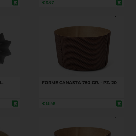
€
0,67
L.
FORME CANASTA 750 GR. - PZ. 20
€
15,49