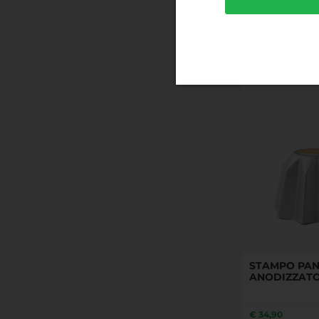
STAMPO BAS
FORNO Ø 21 X
55
€
30,23
STAMPO PAN
ANODIZZATO
€
34,90