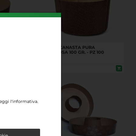
DA
FORME CANASTA PURA
M - 500
CELLULOSA 100 GR. - PZ 100
€
28,64
leggi l'informativa.
okie