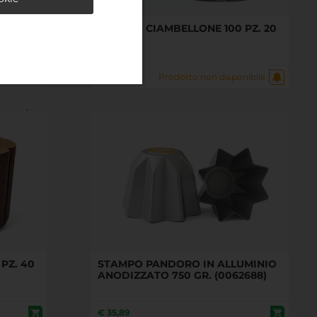
DA
STAMPO CIAMBELLONE 100 PZ. 20
 G - PZ
CM H 6.
€
33,00
Prodotto non disponibile
PZ. 40
STAMPO PANDORO IN ALLUMINIO
ANODIZZATO 750 GR. (0062688)
€
35,89