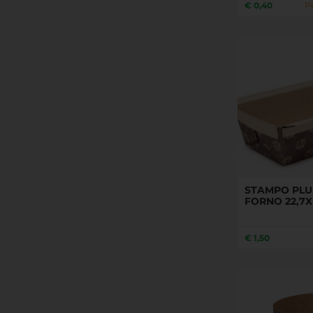
€
0,40
P
STAMPO PLU
FORNO 22,7X
€
1,50