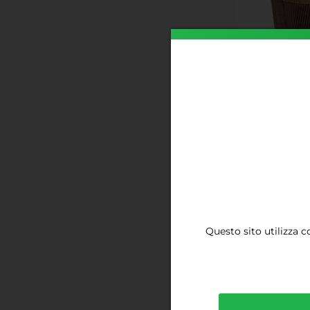
FORME CANAS
€
18,69
Questo sito utilizza c