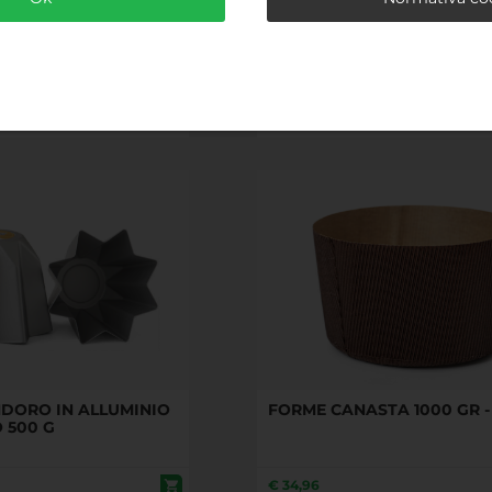
SO IN CARTA DA
STAMPO BASSO IN CARTA 
 H 7 CM - 1000 G - PZ
FORNO Ø 18,5 X H 6 CM - 750
60
€
30,94
DORO IN ALLUMINIO
FORME CANASTA 1000 GR - 
 500 G
€
34,96