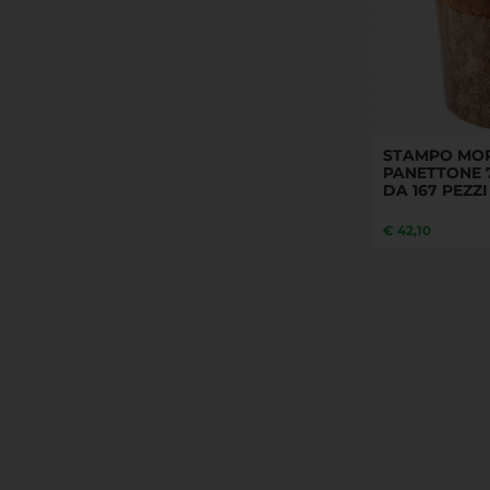
STAMPO MOR
PANETTONE 
DA 167 PEZZI
€
42,10