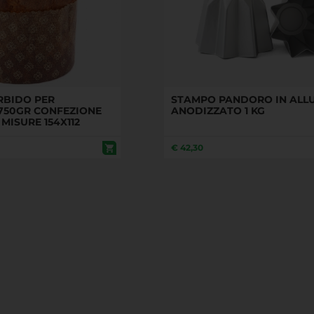
BIDO PER
STAMPO PANDORO IN ALL
750GR CONFEZIONE
ANODIZZATO 1 KG
 MISURE 154X112
€
42,30