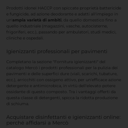
Prodotti idonei HACCP con spiccate proprietà battericide
e fungicide, ad azione deodorante e adatti all'impiego in
un'
ampia varietà di ambiti
, da quello domestico fino a
quello industriale (magazzini, vasche, autocisterne,
frigoriferi, ecc.), passando per ambulatori, studi medici,
cliniche e ospedali.
Igienizzanti professionali per pavimenti
Completano la sezione "Fornitura igienizzanti" del
catalogo Mercò i prodotti professionali per la pulizia dei
pavimenti e delle superfici dure (viali, scarichi, tubature,
ecc.), arricchiti con ossigeno attivo, per un'efficace azione
detergente e antimicrobica, in virtù dell'elevato potere
ossidante di questo composto. Tra i vantaggi offerti da
questa classe di detergenti, spicca la ridotta produzione
di schiuma.
Acquistare disinfettanti e igienizzanti online:
perché affidarsi a Mercò