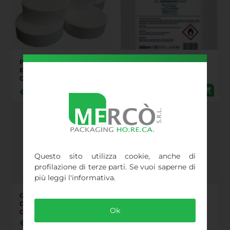
PASTICCHE IGIENIZZANTI
ALCOGEL IGIENIZZANTE
EFFERVESCENTI DA 3,35
MANI 5 LITRI. - PRESIDIO
GR. PEZZI 600 IN UN
MEDICO CHIRURGICO -
BARATTOLO.
ALCOL 70 / 80 %.
€
16,67
€
23,37
Questo sito utilizza cookie, anche di
profilazione di terze parti. Se vuoi saperne di
più leggi l'informativa.
ONDAKLOR
SOLUZIONE
DISINFETTANTE-
DISINFETTANTE
Ok
CLOROSSIDANTE AD
CONCENTRATA, 5LT
AZIONE DETERGENTE
AMUCHINA
€
30,00
€
32,00
PAVIMENTI E SUPERFICI