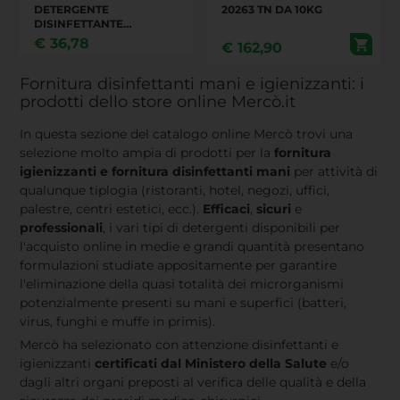
DETERGENTE
20263 TN DA 10KG
DISINFETTANTE
DEODORANTE
€
36,78
€
162,90
PROFUMATO PER
SUPERFICI, UTILIZZABILE
ANCHE IN AREA MEDICA
Fornitura disinfettanti mani e igienizzanti: i
HACCP - 5L. ELIMINA
prodotti dello store online Mercò.it
FINO AL 99.9% DI
BATTERI, LIEVITI, FUNGHI
In questa sezione del catalogo online Mercò trovi una
E VIRUS. (SUTTER
selezione molto ampia di prodotti per la
fornitura
GENERAL)
igienizzanti e fornitura disinfettanti mani
per attività di
qualunque tiplogia (ristoranti, hotel, negozi, uffici,
palestre, centri estetici, ecc.).
Efficaci
,
sicuri
e
professionali
, i vari tipi di detergenti disponibili per
l'acquisto online in medie e grandi quantità presentano
formulazioni studiate appositamente per garantire
l'eliminazione della quasi totalità dei microrganismi
potenzialmente presenti su mani e superfici (batteri,
virus, funghi e muffe in primis).
Mercò ha selezionato con attenzione disinfettanti e
igienizzanti
certificati dal Ministero della Salute
e/o
dagli altri organi preposti al verifica delle qualità e della