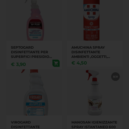
SEPTOGARD
AMUCHINA SPRAY
DISINFETTANTE PER
DISINFETTANTE
SUPERFICI PRESIDIO
AMBIENTI ,OGGETTI,
MEDICO CHIRURGICO
TESSUTI FLACONE DA
€
4,50
€
3,90
750 ML
400 ML
VIROGARD
MANOSAN IGIENIZZANTE
DISINFETTANTE
SPRAY ISTANTANEO 600