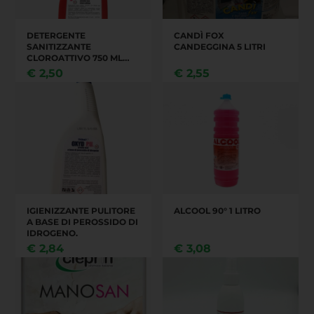
DETERGENTE
CANDÌ FOX
SANITIZZANTE
CANDEGGINA 5 LITRI
CLOROATTIVO 750 ML
PRONTO ALL'USO,
€
2,50
€
2,55
IDEALE PER
SANITIZZARE TUTTE LE
SUPERFICI DURE.
IGIENIZZANTE PULITORE
ALCOOL 90° 1 LITRO
A BASE DI PEROSSIDO DI
IDROGENO.
€
2,84
€
3,08