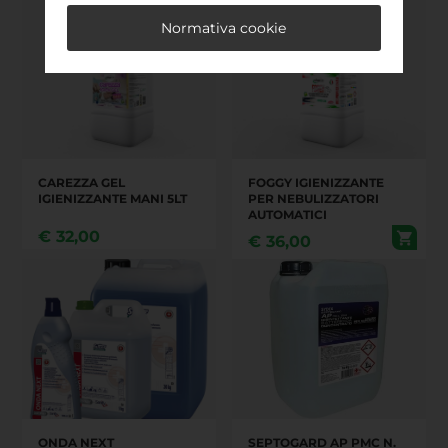
LAVABILI HACCP - 5L
Normativa cookie
(SUTTER GENERAL)
CAREZZA GEL
FOGGY IGIENIZZANTE
IGIENIZZANTE MANI 5LT
PER NEBULIZZATORI
AUTOMATICI
€
32,00
€
36,00
ONDA NEXT
SEPTOGARD AP PMC N.