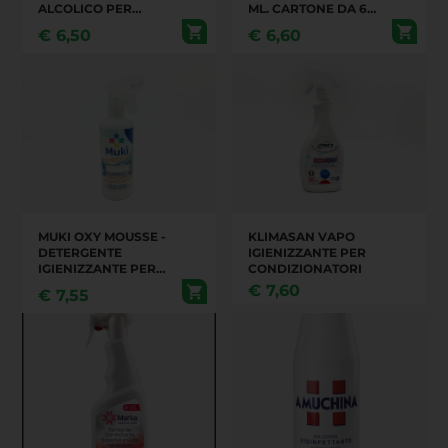
ALCOLICO PER
ML. CARTONE DA 6
SUPERFICI PRESIDIO
PEZZI.
€
6,50
€
6,60
MEDICO CHIRURGICO
750 ML
MUKI OXY MOUSSE -
KLIMASAN VAPO
DETERGENTE
IGIENIZZANTE PER
IGIENIZZANTE PER
CONDIZIONATORI
CONDIZIONATORI
€
7,60
€
7,55