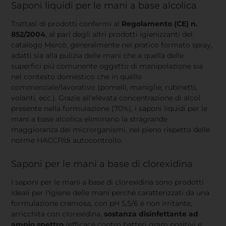
Saponi liquidi per le mani a base alcolica
Trattasi di prodotti confermi al
Regolamento (CE) n.
852/2004
, al pari degli altri prodotti igienizzanti del
catalogo Mercò, generalmente nel pratico formato spray,
adatti sia alla pulizia delle mani che a quella delle
superfici più comunente oggetto di manipolazione sia
nel contesto domestico che in quello
commerciale/lavorativo (pomelli, maniglie, rubinetti,
volanti, ecc.). Grazie all'elevata concentrazione di alcol
presente nella formulazione (70%), i saponi liquidi per le
mani a base alcolica eliminano la stragrande
maggioranza dei microrganismi, nel pieno rispetto delle
norme HACCP/di autocontrollo.
Saponi per le mani a base di clorexidina
I saponi per le mani a base di clorexidina sono prodotti
ideali per l'igiene delle mani perché caratterizzati da una
formulazione cremosa, con pH 5,5/6 e non irritante,
arricchita con clorexidina,
sostanza disinfettante ad
ampio spettro
(efficace contro batteri gram positivi e