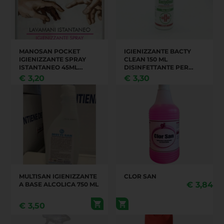
MANOSAN POCKET
IGIENIZZANTE BACTY
IGIENIZZANTE SPRAY
CLEAN 150 ML
ISTANTANEO 45ML
DISINFETTANTE PER
ACQUISTO MINIMO 24
MANI O SUPERFICI
€
3,20
€
3,30
PEZZI
FORMULAZIONE
RACCOMANDATA
DALL'OMS
MULTISAN IGIENIZZANTE
CLOR SAN
€
3,84
A BASE ALCOLICA 750 ML
€
3,50