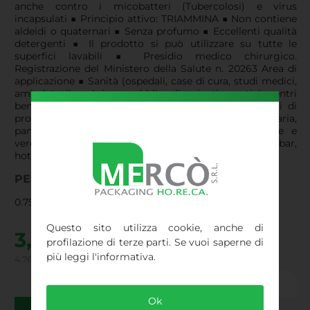
anche contro i micobatteri (Tubercolosi) e virus
incapsulati ■ Principio attivo: TRIAMMINA ■ Non contiene
aldeidi o quaternari ■ Senza profumo ■ Eccellenti qualità
detergenti ■ Il prodotto si può utilizzare su tutte le
superfici lavabili ■ Presidio medico chirurgico.
Registrazione del Ministero della Salute n. 20263 Area di
applicazione ■ Sanità (ospedali, case di cura, studi medici,
ambulatori) ■ Igiene pubblica (impianti sportivi, centri
benessere, scuole) ■ Industria alimentare (laboratori di
produzione, macellerie e salumifici, industria dolciaria,
panetterie, industrie di lavorazione di carne, pesce e
verdure) ■ Piccola e grande ristorazione (ristoranti, bar,
hotel, gastronomia, gelaterie)
PESO
0.75 gr
Questo sito utilizza cookie, anche di
3,90
€
profilazione di terze parti. Se vuoi saperne di
più leggi l'informativa.
4,76 € IVA inclusa
Peso: 0.75 kg
Quantità:
Ok