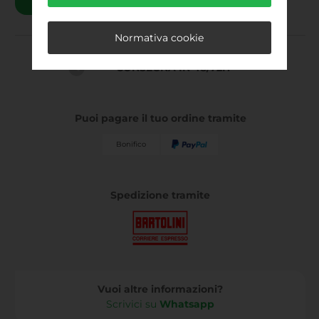
Quantità da acquistare 1 pz
AGGIUNGI AL CARRELLO
Normativa cookie
CONSEGNA IN 48/72H
Puoi pagare il tuo ordine tramite
Spedizione tramite
Vuoi altre informazioni?
Scrivici su
Whatsapp