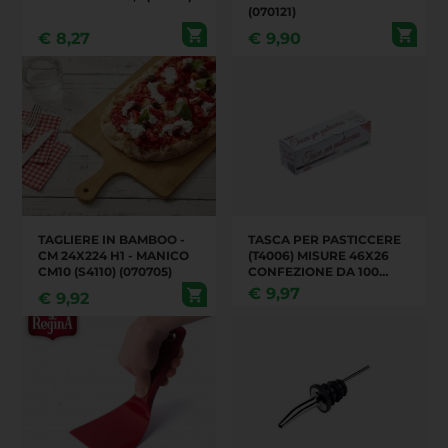
(070121)
€
8,27
€
9,90
TAGLIERE IN BAMBOO -
TASCA PER PASTICCERE
CM 24X224 H1 - MANICO
(T4006) MISURE 46X26
CM10 (S4110) (070705)
CONFEZIONE DA 100
PEZZI (070306)
€
9,97
€
9,92