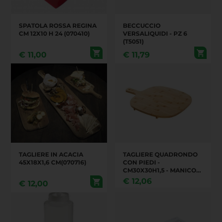
SPATOLA ROSSA REGINA
BECCUCCIO
CM 12X10 H 24 (070410)
VERSALIQUIDI - PZ 6
(T5051)
€
11,00
€
11,79
TAGLIERE IN ACACIA
TAGLIERE QUADRONDO
45X18X1,6 CM(070716)
CON PIEDI -
CM30X30H1,5 - MANICO
CM12 (S0112)
€
12,06
€
12,00