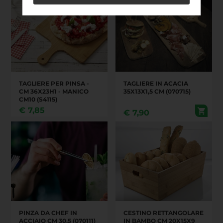
TAGLIERE PER PINSA -
TAGLIERE IN ACACIA
CM 36X23H1 - MANICO
35X13X1,5 CM (070715)
CM10 (S4115)
€
7,85
€
7,90
PINZA DA CHEF IN
CESTINO RETTANGOLARE
ACCIAIO CM 30,5 (070111)
IN BAMBO CM 20X15X9