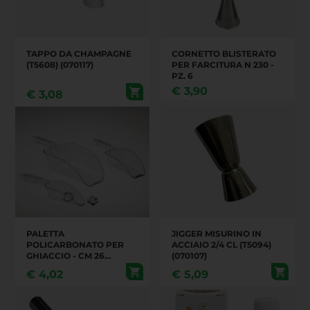
TAPPO DA CHAMPAGNE
CORNETTO BLISTERATO
(T5608) (070117)
PER FARCITURA N 230 -
PZ. 6
€
3,90
€
3,08
PALETTA
JIGGER MISURINO IN
POLICARBONATO PER
ACCIAIO 2/4 CL (T5094)
GHIACCIO - CM 26
(070107)
(070115)
€
4,02
€
5,09