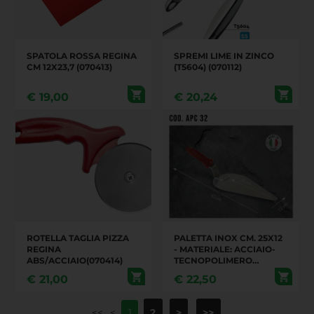
SPATOLA ROSSA REGINA
SPREMI LIME IN ZINCO
CM 12X23,7 (070413)
(T5604) (070112)
€
19,00
€
20,24
ROTELLA TAGLIA PIZZA
PALETTA INOX CM. 25X12
REGINA
- MATERIALE: ACCIAIO-
ABS/ACCIAIO(070414)
TECNOPOLIMERO
(070416)
€
21,00
€
22,50
<<
<
2
>
>>
1