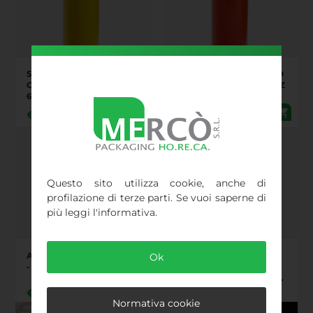
SQUEEZE BOTTLE GIALLO
SQUEEZE BOTTLE ROSSO
CON TAPPO - 680 ML - PZ
CON TAPPO - 680 ML - PZ
6 (070406)
6 (070408)
€
6,57
€
6,57
Questo sito utilizza cookie, anche di
profilazione di terze parti. Se vuoi saperne di
più leggi l'informativa.
AROMA PANETTONE 50 G
TAGLIERE QUADRONDO
Ok
- 1.75 OZ
CON PIEDI -
CM20X20H1,5 - MANICO
CM12 (S011)
€
6,60
€
6,74
Normativa cookie