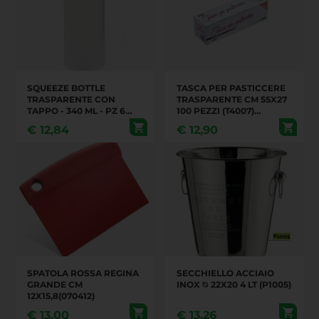
SQUEEZE BOTTLE
TASCA PER PASTICCERE
TRASPARENTE CON
TRASPARENTE CM 55X27
TAPPO - 340 ML - PZ 6
100 PEZZI (T4007)
(T5015.T2) (070409)
(070307)
€
12,84
€
12,90
SPATOLA ROSSA REGINA
SECCHIELLO ACCIAIO
GRANDE CM
INOX ⦰ 22X20 4 LT (P1005)
12X15,8(070412)
€
13,00
€
13,26