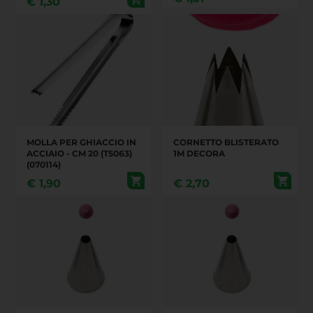
€
1,30
MOLLA PER GHIACCIO IN
CORNETTO BLISTERATO
ACCIAIO - CM 20 (T5063)
1M DECORA
(070114)
€
1,90
€
2,70