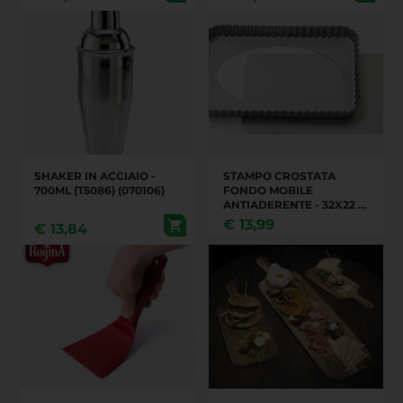
SHAKER IN ACCIAIO -
STAMPO CROSTATA
700ML (T5086) (070106)
FONDO MOBILE
ANTIADERENTE - 32X22 H
3,5 CM
€
13,99
€
13,84