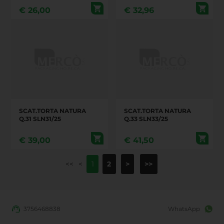
PEZZI
€
26,00
€
32,96
SCAT.TORTA NATURA
SCAT.TORTA NATURA
Q.31 SLN31/25
Q.33 SLN33/25
€
39,00
€
41,50
<<
<
2
>
>>
1
3756468838
WhatsApp