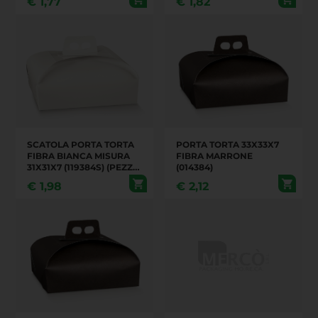
€
1,77
€
1,82
AUTOMONTANTE
SCATOLA PORTA TORTA
PORTA TORTA 33X33X7
FIBRA BIANCA MISURA
FIBRA MARRONE
31X31X7 (119384S) (PEZZI
(014384)
100 IN UN CARTONE)
€
1,98
€
2,12