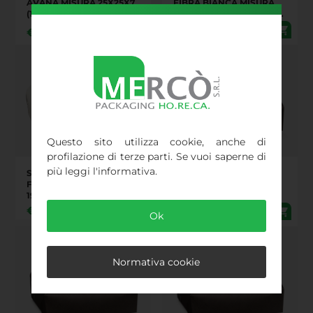
AVANA MISURA 25X25X7
FIBRA BIANCA MISURA
(139055S) (PEZZI 100 IN
21X21X7 (119379S) (PEZZI
UN CARTONE)
100 IN UN CARTONE)
€
1,34
€
1,44
Questo sito utilizza cookie, anche di
profilazione di terze parti. Se vuoi saperne di
più leggi l'informativa.
SCATOLA PORTA TORTA
PORTA TORTA 23X23X7
FIBRA BIANCA MISURA
FIBRA MARRONE
19X19X7 (119378S) (PEZZI
(014379)
100 IN UN CARTONE)
€
1,44
€
1,44
Ok
Normativa cookie