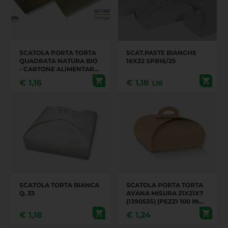
SCATOLA PORTA TORTA
SCAT.PASTE BIANCHE
QUADRATA NATURA BIO
16X22 SPB16/25
- CARTONE ALIMENTARE
BIO 250-320 GR. (PZ. 50)
€
1,16
€
1,18
1,18
SCATOLA TORTA BIANCA
SCATOLA PORTA TORTA
Q. 33
AVANA MISURA 21X21X7
(139053S) (PEZZI 100 IN
UN CARTONE)
€
1,18
€
1,24