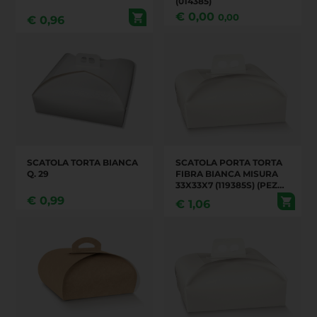
(014385)
€
0,00
0,00
€
0,96
SCATOLA TORTA BIANCA
SCATOLA PORTA TORTA
Q. 29
FIBRA BIANCA MISURA
33X33X7 (119385S) (PEZZI
100 IN UN CARTONE)
€
0,99
€
1,06