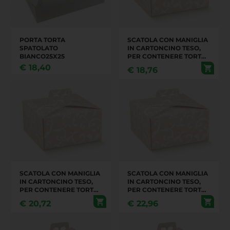
PORTA TORTA
SCATOLA CON MANIGLIA
SPATOLATO
IN CARTONCINO TESO,
BIANCO25X25
PER CONTENERE TORTE,
PRODOTTI DOLCIARI. E'
€
18,40
€
18,76
PREVISTA UN'APERTURA
LATERALE PER
ESTRARRE IL PRODOTTO.
MISURE 21X21X12
CONFEZIONE DA 20
PEZZI
SCATOLA CON MANIGLIA
SCATOLA CON MANIGLIA
IN CARTONCINO TESO,
IN CARTONCINO TESO,
PER CONTENERE TORTE,
PER CONTENERE TORTE,
PRODOTTI DOLCIARI. E'
PRODOTTI DOLCIARI. E'
€
20,72
€
22,96
PREVISTA UN'APERTURA
PREVISTA UN'APERTURA
LATERALE PER
LATERALE PER
ESTRARRE IL PRODOTTO.
ESTRARRE IL PRODOTTO.