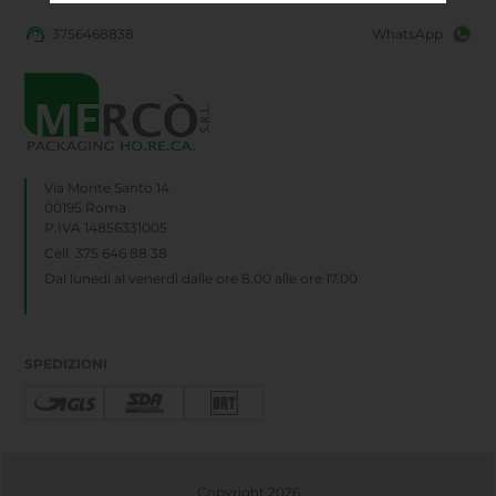
3756468838
WhatsApp
Via Monte Santo 14
00195 Roma
P.IVA 14856331005
Cell. 375 646 88 38
Dal lunedì al venerdì dalle ore 8.00 alle ore 17.00
SPEDIZIONI
Copyright 2026