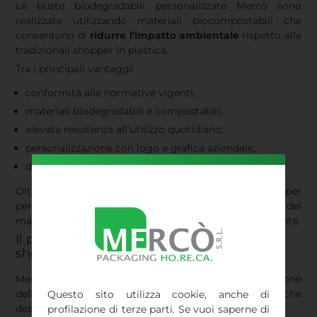
Le buste biodegradabili personalizzate Mercò sono
realizzate utilizzando materiali biocompostabili che
consentono di
ridurre l'impatto ambientale
rispetto alle
tradizionali shopper in plastica.
Tra i principali vantaggi:
conformità alle normative vigenti;
materiali biodegradabili e compostabili;
elevata resistenza all'utilizzo quotidiano;
personalizzazione con logo e grafica aziendale;
disponibilità di diversi formati.
Oltre a rappresentare una scelta sostenibile, le shopper
personalizzate contribuiscono a migliorare la visibilità del
marchio e a offrire un servizio più professionale al cliente.
Il processo di personalizzazione delle
shopper bio: tutti gli step di Mercò
Mercò segue un processo dedicato per la realizzazione
delle shopper biodegradabili personalizzate, che
Questo sito utilizza cookie, anche di
descriviamo di seguito.
profilazione di terze parti. Se vuoi saperne di