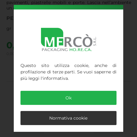
pavimenti, piastrelle mobili e porte. Lascia nell’ambiente
un gradevole profumo di pino.
PESO
gr
0,00
€
0,00 € IVA inclusa
Sono ancora disponibili 39 pezzi
Questo sito utilizza cookie, anche di
profilazione di terze parti. Se vuoi saperne di
più leggi l'informativa.
CONSEGNA IN 48/72H
Ok
Puoi pagare il tuo ordine tramite
Normativa cookie